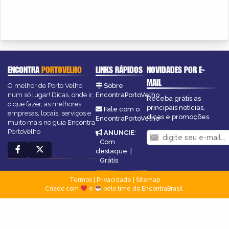
ENCONTRA
PORTOVELHO
LINKS RÁPIDOS
NOVIDADES POR E-
MAIL
O melhor de Porto Velho
Sobre
num só lugar! Dicas, onde ir,
EncontraPortoVelho
Receba grátis as
o que fazer, as melhores
principais notícias,
Fale com o
empresas, locais, serviços e
dicas e promoções
EncontraPortoVelho
muito mais no guia Encontra
PortoVelho
ANUNCIE
:
Com
destaque
|
Grátis
Termos
|
Privacidade
|
Sitemap
Criado com
e
pelo time do EncontraBrasil