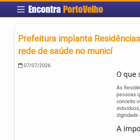
Encontra
PortoVelho
Prefeitura implanta Residência
rede de saúde no municí
07/07/2026
O que 
As Residên
pessoas qu
conceito v
indivíduos
dignidade 
A impo