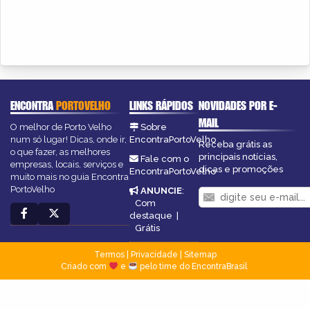
ENCONTRA
PORTOVELHO
LINKS RÁPIDOS
NOVIDADES POR E-
MAIL
O melhor de Porto Velho
Sobre
num só lugar! Dicas, onde ir,
EncontraPortoVelho
Receba grátis as
o que fazer, as melhores
principais notícias,
Fale com o
empresas, locais, serviços e
dicas e promoções
EncontraPortoVelho
muito mais no guia Encontra
PortoVelho
ANUNCIE
:
Com
destaque
|
Grátis
Termos
|
Privacidade
|
Sitemap
Criado com
e
pelo time do EncontraBrasil