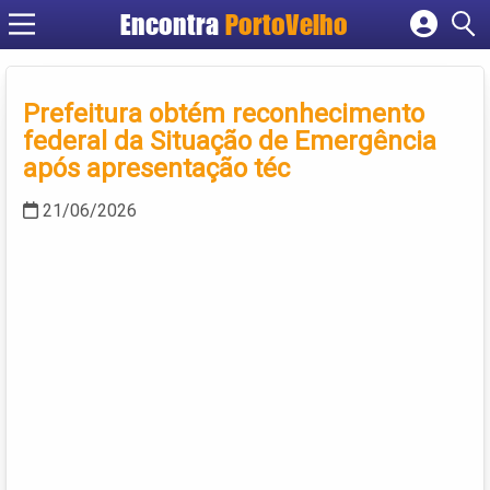
Encontra
PortoVelho
Cadastrar empresa
Fazer login
Prefeitura obtém reconhecimento
Criar conta
federal da Situação de Emergência
após apresentação téc
21/06/2026