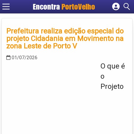
Encontra
PortoVelho
Cadastrar empresa
Fazer login
Prefeitura realiza edição especial do
Criar conta
projeto Cidadania em Movimento na
zona Leste de Porto V
01/07/2026
O que é
o
Projeto