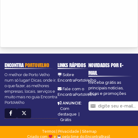
ENCONTRA
PORTOVELHO
LINKS RÁPIDOS
NOVIDADES POR E-
MAIL
O melhor de Porto Velho
Sobre
num só lugar! Dicas, onde ir,
EncontraPortoVelho
Receba grátis as
o que fazer, as melhores
principais notícias,
Fale com o
empresas, locais, serviços e
dicas e promoções
EncontraPortoVelho
muito mais no guia Encontra
PortoVelho
ANUNCIE
:
Com
destaque
|
Grátis
Termos
|
Privacidade
|
Sitemap
Criado com
e
pelo time do EncontraBrasil