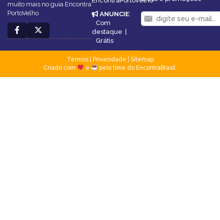
EncontraPortoVelho
muito mais no guia Encontra
PortoVelho
ANUNCIE
:
Com
destaque
|
Grátis
Termos
|
Privacidade
|
Sitemap
Criado com
e
pelo time do EncontraBrasil