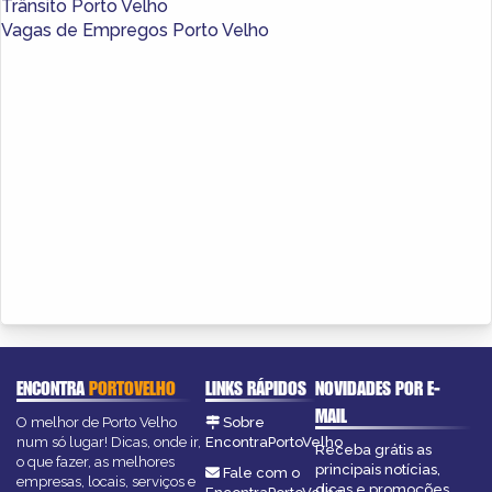
Trânsito Porto Velho
Vagas de Empregos Porto Velho
ENCONTRA
PORTOVELHO
LINKS RÁPIDOS
NOVIDADES POR E-
MAIL
O melhor de Porto Velho
Sobre
num só lugar! Dicas, onde ir,
EncontraPortoVelho
Receba grátis as
o que fazer, as melhores
principais notícias,
Fale com o
empresas, locais, serviços e
dicas e promoções