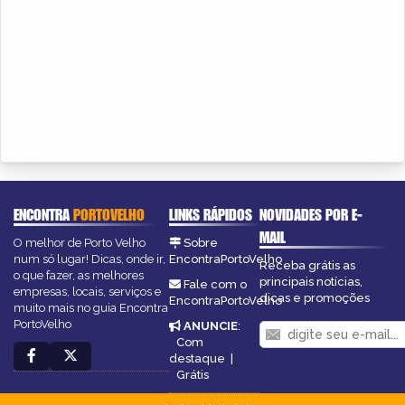
ENCONTRA
PORTOVELHO
LINKS RÁPIDOS
NOVIDADES POR E-
MAIL
O melhor de Porto Velho
Sobre
num só lugar! Dicas, onde ir,
EncontraPortoVelho
Receba grátis as
o que fazer, as melhores
principais notícias,
Fale com o
empresas, locais, serviços e
dicas e promoções
EncontraPortoVelho
muito mais no guia Encontra
PortoVelho
ANUNCIE
:
Com
destaque
|
Grátis