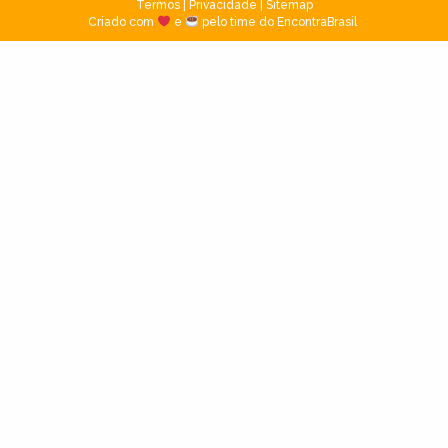
Termos
|
Privacidade
|
Sitemap
Criado com
e
pelo time do EncontraBrasil