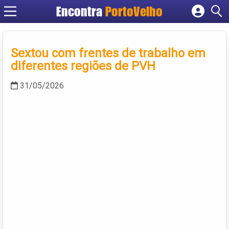
Encontra
PortoVelho
Cadastrar empresa
Fazer login
Sextou com frentes de trabalho em
Criar conta
diferentes regiões de PVH
31/05/2026