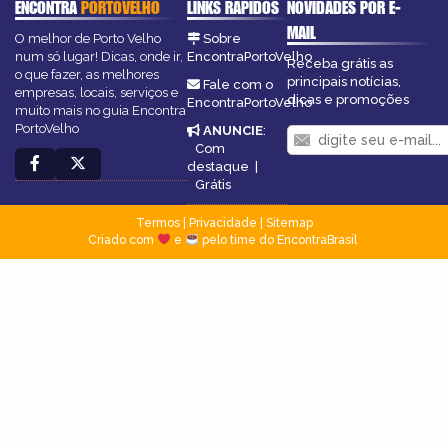
ENCONTRA
PORTOVELHO
LINKS RÁPIDOS
NOVIDADES POR E-
MAIL
O melhor de Porto Velho
Sobre
num só lugar! Dicas, onde ir,
EncontraPortoVelho
Receba grátis as
o que fazer, as melhores
principais notícias,
Fale com o
empresas, locais, serviços e
dicas e promoções
EncontraPortoVelho
muito mais no guia Encontra
PortoVelho
ANUNCIE
:
Com
destaque
|
Grátis
Termos
|
Privacidade
|
Sitemap
Criado com
e
pelo time do EncontraBrasil